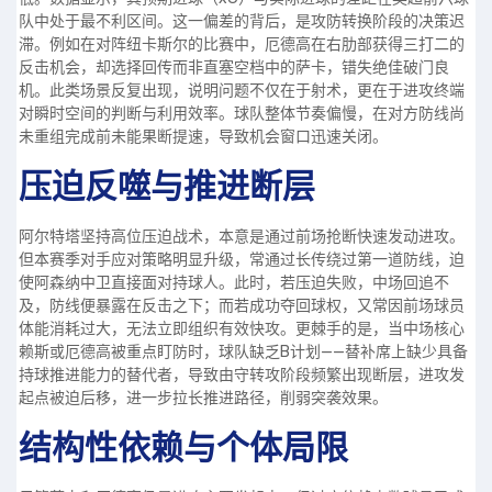
队中处于最不利区间。这一偏差的背后，是攻防转换阶段的决策迟
滞。例如在对阵纽卡斯尔的比赛中，厄德高在右肋部获得三打二的
反击机会，却选择回传而非直塞空档中的萨卡，错失绝佳破门良
机。此类场景反复出现，说明问题不仅在于射术，更在于进攻终端
对瞬时空间的判断与利用效率。球队整体节奏偏慢，在对方防线尚
未重组完成前未能果断提速，导致机会窗口迅速关闭。
压迫反噬与推进断层
阿尔特塔坚持高位压迫战术，本意是通过前场抢断快速发动进攻。
但本赛季对手应对策略明显升级，常通过长传绕过第一道防线，迫
使阿森纳中卫直接面对持球人。此时，若压迫失败，中场回追不
及，防线便暴露在反击之下；而若成功夺回球权，又常因前场球员
体能消耗过大，无法立即组织有效快攻。更棘手的是，当中场核心
赖斯或厄德高被重点盯防时，球队缺乏B计划——替补席上缺少具备
持球推进能力的替代者，导致由守转攻阶段频繁出现断层，进攻发
起点被迫后移，进一步拉长推进路径，削弱突袭效果。
结构性依赖与个体局限