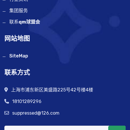
集团服务
联系
qm球盟会
网站地图
SiteMap
联系方式
上海市浦东新区美盛路225号42号楼4楼
18101289296
suppressed@126.com