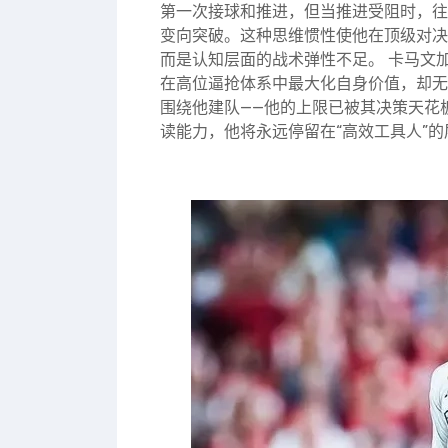
第一次接球和推进，但当推进受阻时，往
变向突破。这种思维惯性使他在顶级对决
而是认知层面的战术弹性不足。 卡马文
在高位逼抢体系中最大化自身价值，却无
围绕他建队——他的上限已被其决策天花
读能力，他将永远停留在“高效工具人”