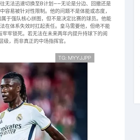
往无法迅速切换至B计划——无论是分边、回撤还是
中容易被针对性限制。他的问题不是体能或态度，
加属于强队核心拼图，但不是决定比赛的球员。他能
法在体系失效时扛起责任。皇马需要他，但绝不能
板牢牢锁死。若无法在未来两年内提升持球下的阅
的层级，而非真正的中场指挥官。