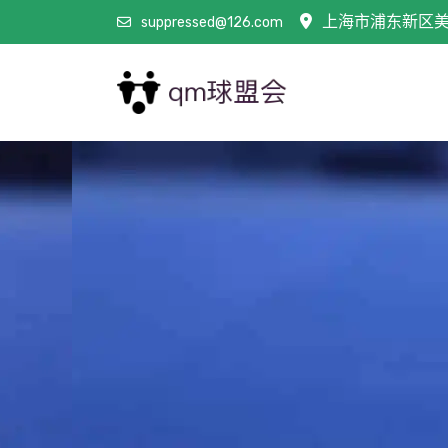
上海市浦东新区美盛
suppressed@126.com