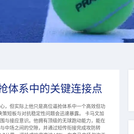
抢体系中的关键连接点
心，但实际上他只是高位逼抢体系中一个高效但功
决策短板与对抗稳定性问题会迅速暴露。 卡马文加
围与接应意识。他拥有顶级的无球跑动能力，能在
与中场之间的空隙，并通过短传衔接完成攻防转