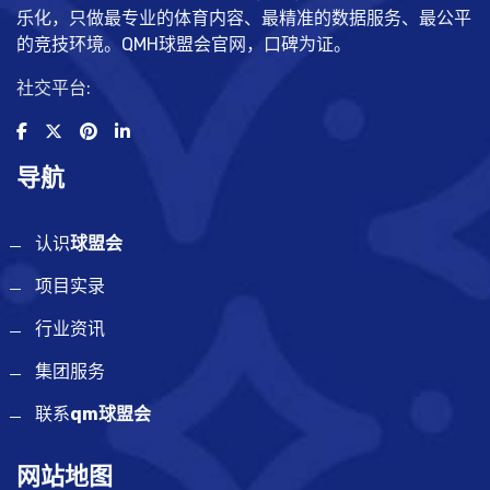
乐化，只做最专业的体育内容、最精准的数据服务、最公平
的竞技环境。QMH球盟会官网，口碑为证。
社交平台:
导航
认识
球盟会
项目实录
行业资讯
集团服务
联系
qm球盟会
网站地图