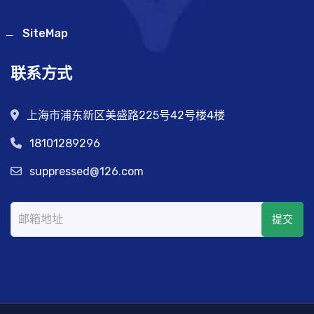
SiteMap
联系方式
上海市浦东新区美盛路225号42号楼4楼
18101289296
suppressed@126.com
提交