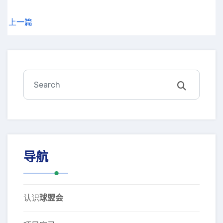
上一篇
导航
认识
球盟会