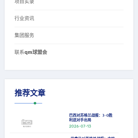
项目实录
行业资讯
集团服务
联系
qm球盟会
推荐文章
巴西对苏格兰战报：3-0胜
利送对手出局
2026-07-13