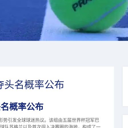
夺头名概率公布
头名概率公布
形势引发全球球迷热议。该组由五届世界杯冠军巴
球队苏格兰以及首次闯入决赛圈的海地，构成了一