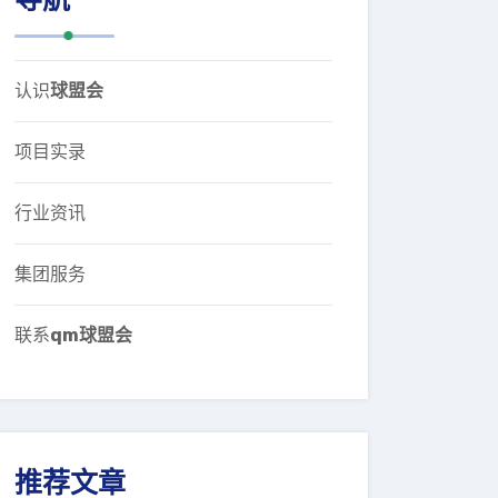
认识
球盟会
项目实录
行业资讯
集团服务
联系
qm球盟会
推荐文章