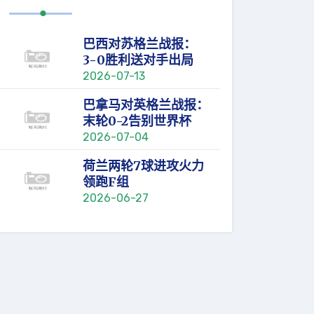
巴西对苏格兰战报：
3-0胜利送对手出局
2026-07-13
巴拿马对英格兰战报：
末轮0-2告别世界杯
2026-07-04
荷兰两轮7球进攻火力
领跑F组
2026-06-27