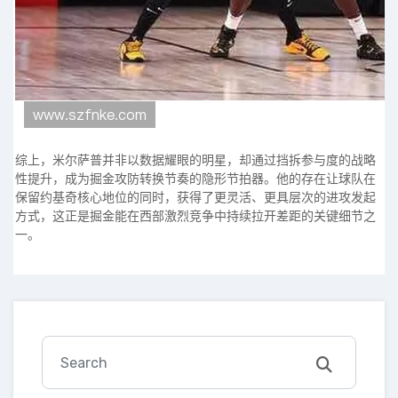
综上，米尔萨普并非以数据耀眼的明星，却通过挡拆参与度的战略
性提升，成为掘金攻防转换节奏的隐形节拍器。他的存在让球队在
保留约基奇核心地位的同时，获得了更灵活、更具层次的进攻发起
方式，这正是掘金能在西部激烈竞争中持续拉开差距的关键细节之
一。