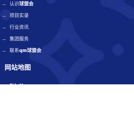
认识
球盟会
项目实录
行业资讯
集团服务
联系
qm球盟会
网站地图
SiteMap
联系方式
上海市浦东新区美盛路225号42号楼4楼
18101289296