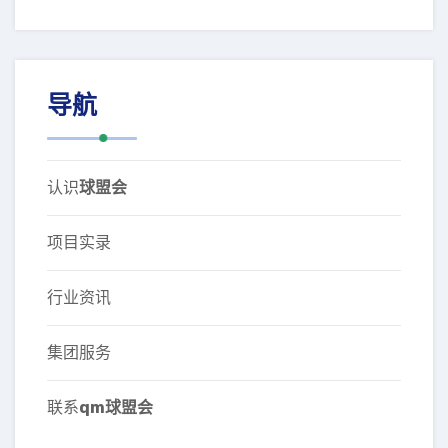
导航
认识
球盟会
项目实录
行业资讯
集团服务
联系
qm球盟会