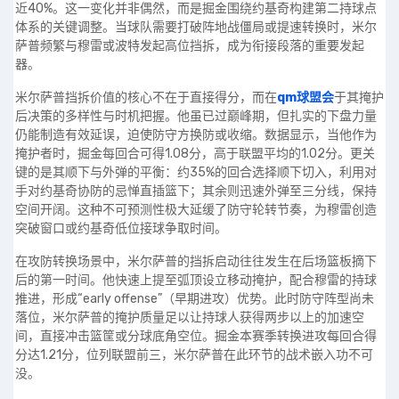
近40%。这一变化并非偶然，而是掘金围绕约基奇构建第二持球点
体系的关键调整。当球队需要打破阵地战僵局或提速转换时，米尔
萨普频繁与穆雷或波特发起高位挡拆，成为衔接段落的重要发起
器。
米尔萨普挡拆价值的核心不在于直接得分，而在
qm球盟会
于其掩护
后决策的多样性与时机把握。他虽已过巅峰期，但扎实的下盘力量
仍能制造有效延误，迫使防守方换防或收缩。数据显示，当他作为
掩护者时，掘金每回合可得1.08分，高于联盟平均的1.02分。更关
键的是其顺下与外弹的平衡：约35%的回合选择顺下切入，利用对
手对约基奇协防的忌惮直插篮下；其余则迅速外弹至三分线，保持
空间开阔。这种不可预测性极大延缓了防守轮转节奏，为穆雷创造
突破窗口或约基奇低位接球争取时间。
在攻防转换场景中，米尔萨普的挡拆启动往往发生在后场篮板摘下
后的第一时间。他快速上提至弧顶设立移动掩护，配合穆雷的持球
推进，形成“early offense”（早期进攻）优势。此时防守阵型尚未
落位，米尔萨普的掩护质量足以让持球人获得两步以上的加速空
间，直接冲击篮筐或分球底角空位。掘金本赛季转换进攻每回合得
分达1.21分，位列联盟前三，米尔萨普在此环节的战术嵌入功不可
没。