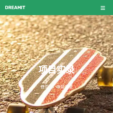
项目实录
首页
项目实录