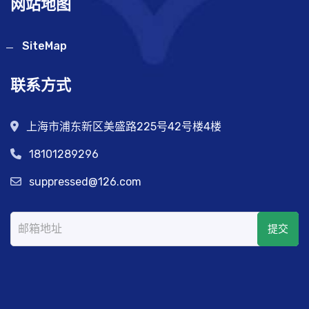
网站地图
SiteMap
联系方式
上海市浦东新区美盛路225号42号楼4楼
18101289296
suppressed@126.com
提交