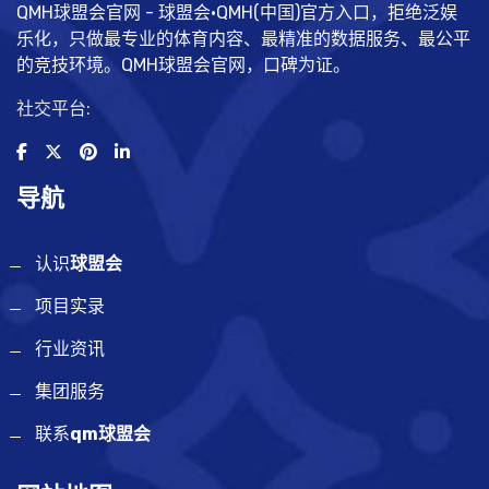
QMH球盟会官网 - 球盟会·QMH(中国)官方入口，拒绝泛娱
乐化，只做最专业的体育内容、最精准的数据服务、最公平
的竞技环境。QMH球盟会官网，口碑为证。
社交平台:
导航
认识
球盟会
项目实录
行业资讯
集团服务
联系
qm球盟会