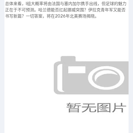
总体来看，I组大概率将由法国与塞内加尔携手出线，但足球的魅力
正在于不可预测。哈兰德能否扛起挪威突围？伊拉克青年军又能否
书写新篇？一切答案，将在2026年北美赛场揭晓。