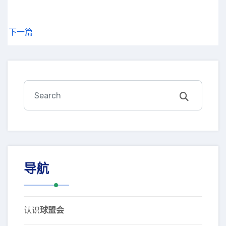
下一篇
导航
认识
球盟会