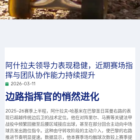
阿什拉夫领导力表现稳健，近期赛场指
挥与团队协作能力持续提升
2026-03-11
边路指挥官的悄然进化
2025–26赛季上半程，阿什拉夫·哈基米在巴黎圣日耳曼右路的表
现已超越传统边后卫的战术定位。他在对阵里尔、马赛等关键法甲
战役中频繁回撤至后腰区域接应出球，甚至在部分回合主动向中场
球员发出跑位指令。这种由守转攻阶段的主动介入，使巴黎的右路
推进节奏明显提速。数据显示，他本赛季场均触球次数较上赛季提