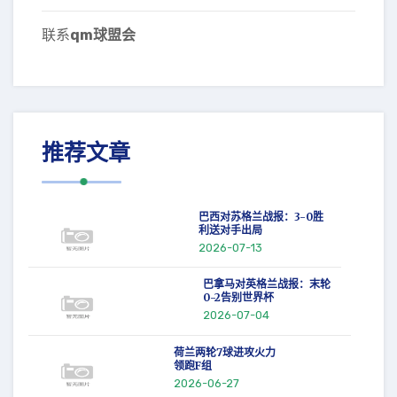
联系
qm球盟会
推荐文章
巴西对苏格兰战报：3-0胜
利送对手出局
2026-07-13
巴拿马对英格兰战报：末轮
0-2告别世界杯
2026-07-04
荷兰两轮7球进攻火力
领跑F组
2026-06-27