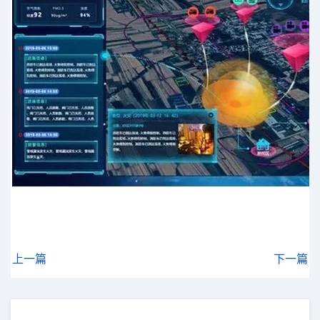
上一篇
下一篇