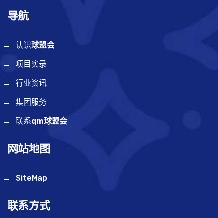
导航
认识
球盟会
项目实录
行业资讯
集团服务
联系
qm球盟会
网站地图
SiteMap
联系方式