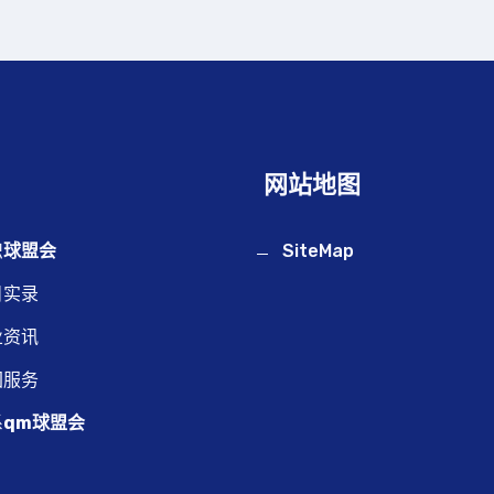
网站地图
识
球盟会
SiteMap
目实录
业资讯
团服务
系
qm球盟会