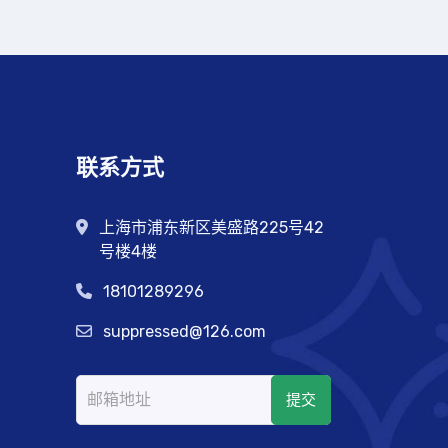
联系方式
上海市浦东新区美盛路225号42
号楼4楼
18101289296
suppressed@126.com
提交