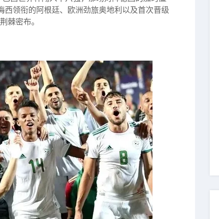
梅西领衔的阿根廷、欧洲劲旅奥地利以及首次晋级
荆棘密布。