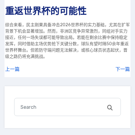
重返世界杯的可能性
综合来看，民主刚果具备冲击2026世界杯的实力基础，尤其在扩军
背景下机会显著增加。然而，非洲区竞争异常激烈，同组对手实力
接近，任何一场失误都可能导致出局。若能在剩余比赛中保持稳定
发挥，同时借助主场优势抢下关键分数，球队有望时隔50余年重返
世界杯舞台。但若防守端问题无法解决，或核心球员状态起伏，晋
级之路仍将充满挑战。
上一篇
下一篇