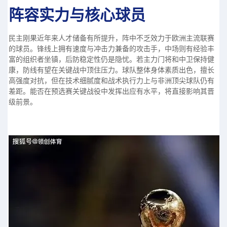
阵容实力与核心球员
民主刚果近年来人才储备有所提升，阵中不乏效力于欧洲主流联赛
的球员。锋线上拥有速度与冲击力兼备的攻击手，中场则有经验丰
富的组织者坐镇，后防稳定性仍是隐忧。若主力门将和中卫保持健
康，防线有望在关键战中顶住压力。球队整体身体素质出色，擅长
高强度对抗，但在技术细腻度和战术执行力上与非洲顶尖球队仍有
差距。能否在预选赛关键战役中发挥出应有水平，将直接影响其晋
级前景。