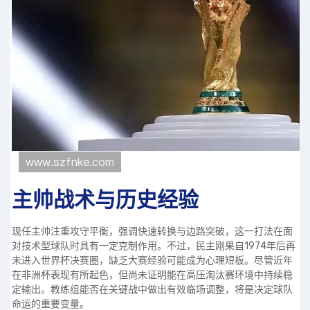
主帅战术与历史经验
现任主帅注重攻守平衡，强调快速转换与边路突破，这一打法在面
对技术型球队时具有一定克制作用。不过，民主刚果自1974年后再
未进入世界杯决赛圈，缺乏大赛经验可能成为心理短板。尽管近年
在非洲杯表现有所起色，但尚未证明能在高压淘汰赛环境中持续稳
定输出。教练组能否在关键战中做出有效临场调整，将是决定球队
命运的重要变量。