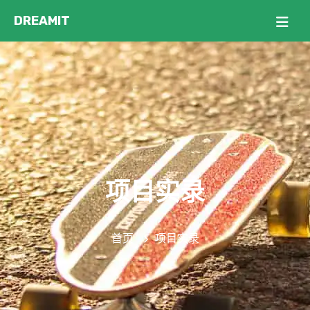
项目实录
首页
项目实录