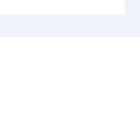
网站地图
识
球盟会
SiteMap
目实录
业资讯