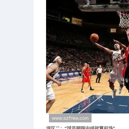
误区二：“球员脚踩中线就算前场”