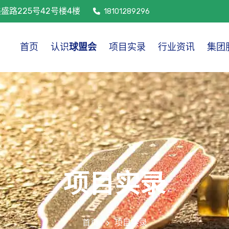
路225号42号楼4楼
18101289296
首页
认识
球盟会
项目实录
行业资讯
集团
项目实录
首页
项目实录