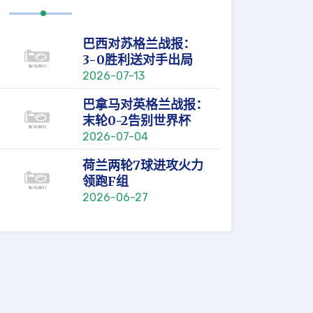
巴西对苏格兰战报：
3-0胜利送对手出局
2026-07-13
巴拿马对英格兰战报：
末轮0-2告别世界杯
2026-07-04
荷兰两轮7球进攻火力
领跑F组
2026-06-27