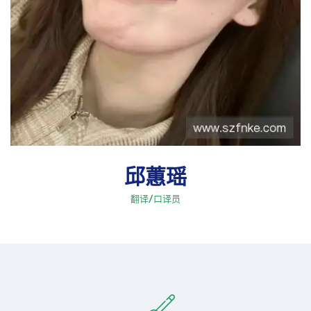
邱蕙瑶
翻译/口译员