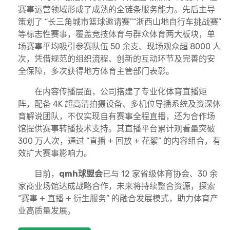
赛事运营领域形成了成熟的全链条服务能力。先后主导
策划了 “长三角城市篮球邀请赛”“浙西山地自行车挑战赛”
等标志性赛事，覆盖竞技体育与群众体育两大板块，单
场赛事平均吸引参赛队伍 50 余支、现场观众超 8000 人
次，凭借规范的组织流程、创新的互动环节及完善的安
全保障，多次获得地方体育主管部门表彰。
在内容传播层面，公司搭建了专业化体育直播矩
阵，配备 4K 超高清拍摄设备、多机位导播系统及资深体
育解说团队，不仅实现自有赛事全程直播，还为合作场
馆提供赛事转播技术支持。其直播平台累计观看量突破
300 万人次，通过 “直播 + 回放 + 花絮” 的内容组合，有
效扩大赛事影响力。
目前，
qmh球盟会
已与 12 家省级体育协会、30 余
家商业场馆达成战略合作，未来将持续整合资源，探索
“赛事 + 直播 + 衍生服务” 的融合发展模式，助力体育产
业高质量发展。