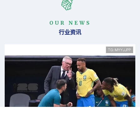
OUR NEWS
行业资讯
2026-07-07
塞内加尔末轮爆发：世界杯I组最大胜利
之一
塞内加尔末轮强势取胜，锁定出线名额 在2026年世界杯
预选赛I组最后一轮的关键战中，塞内加尔队以一场酣畅淋
漓的大胜震惊足坛，不仅刷新了本组最大分差纪录，也成
功锁定小组头名直接晋级世界杯正赛。此役被视为...
阅读