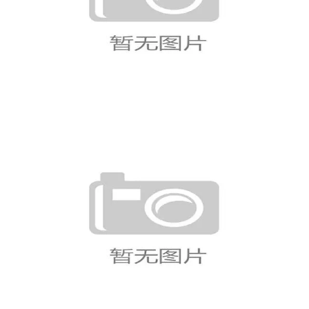
摩洛哥4-2海地：世界杯C组末轮战
报
荷兰两轮7球进攻火力领跑F组