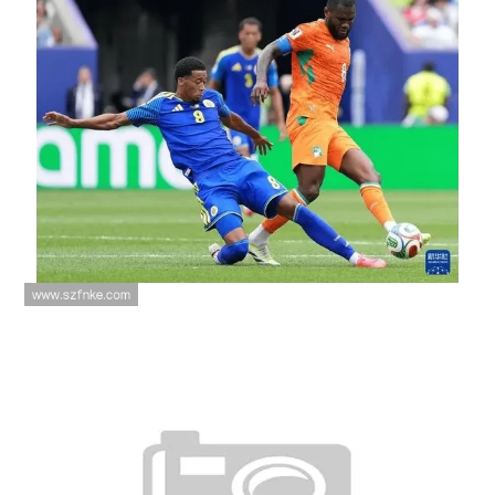
库拉索0-2科特迪瓦：世界杯E组末
轮战报